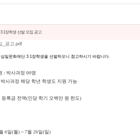
 3.1장학생 선발 모집 공고
_공고.pdf
 삼일문화재단
3.1
장학생을 선발하오니 참고하시기 바랍니다.
원
:
박사과정
00
명
 박사과정 해당 학년 학생도 지원 가능
 등록금 전액
(
인당 학기 오백만 원 한도
)
고
월
6
일
(
월
) ~ 7
월
26
일
(
일
)