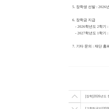
5.
장학생 선발
: 2026
6.
장학금 지급
- 2026
학년도
2
학기
:
- 2027
학년도
1
학기
:
7.
기타 문의
:
재단 홈
[장학]
2026년
[교학팀공지]
20