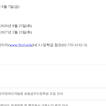
년
8
월
7
일
(
금
)
 2026
년
8
월
25
일
(
화
)
 2027
년
2
월
23
일
(
화
)
페이지
(
www.31cf.or.kr
)
내
3.1
장학금 참조
(02-735-3132~3)
도 한국장애인개발원 쌍용곰두리장학생 모집 안내
26학년도 하계방학 중 행정부서 근무시간 변경 안내