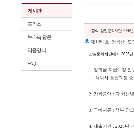
게시판
포커스
[장학]
삼일문화재단 2026년
뉴스속 광운
제1852호_장학생_모집
각종양식
삼일문화재단에서 2026
년
FAQ
1.
장학금 지급예정 인
-
석박사 통합과정 중
2.
장학금액
:
각 학생별
3.
구비서류
:
첨부 참
4.
제출기간
: 2026
년
7