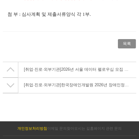
첨 부
:
심사계획 및 제출서류양식 각
1
부
.
목록
[취업·진로·외부기관]
2026년 서울 데이터 펠로우십 모집 안내
[취업·진로·외부기관]
한국장애인개발원 2026년 장애인정책 연구 공모사업 안내
개인정보처리방침
이메일 문의
찾아오시는 길
홈페이지 관련 문의