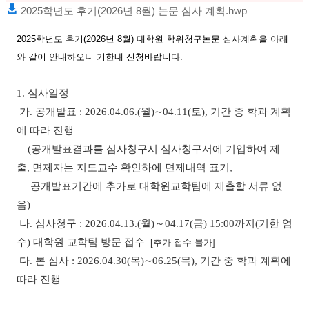
2025학년도 후기(2026년 8월) 논문 심사 계획.hwp
2025
학년도 후기
(2026
년
8
월
)
대학원 학위청구논문 심사계획을 아래
와 같이 안내하오니 기한내 신청바랍니다
.
1.
심사일정
가
.
공개발표
: 2026.04.06.(
월
)
∼
04.11(
토
),
기간 중 학과 계획
에 따라 진행
(
공개발표결과를 심사청구시 심사청구서에 기입하여 제
출
,
면제자는 지도교수 확인하에 면제내역 표기
,
공개발표기간에 추가로 대학원교학팀에 제출할 서류 없
음
)
나
.
심사청구
: 2026.04.13.(
월
)
～
04.17(
금
) 15:00
까지
(
기한 엄
수
)
대학원 교학팀 방문 접수
[
추가 접수 불가]
다
.
본 심사
: 2026.04.30(
목
)
∼
06.25(
목
),
기간 중 학과 계획에
따라 진행