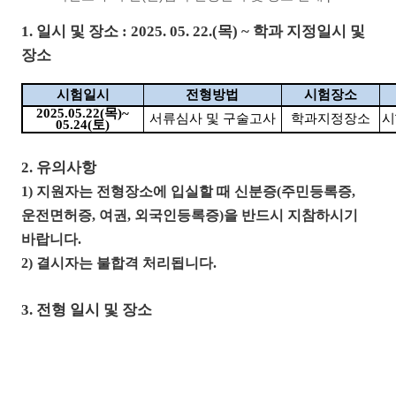
1.
일시 및 장소
: 2025. 05. 22.(
목
) ~
학과 지정일시 및
장소
시험일시
전형방법
시험장소
2025.05.22(
목
)~
서류심사 및 구술고사
학과지정장소
시
05.24(
토
)
2.
유의사항
1)
지원자는 전형장소에 입실할 때 신분증
(
주민등록증
,
운전면허증
,
여권
,
외국인등록증
)
을 반드시 지참하시기
바랍니다
.
2)
결시자는 불합격 처리됩니다
.
3. 전형 일시 및 장소