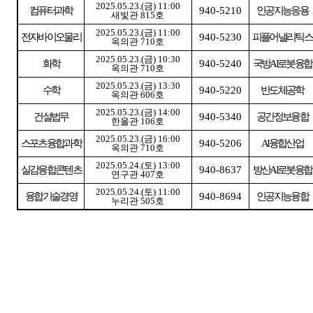
2025.05.23.(
금
) 11:00
컴퓨터과학
940-5210
인공지능응용
새빛관
815
호
2025.05.23.(
금
) 11:00
전자바이오물리
940-5230
피플어낼리틱스
옥의관
710
호
2025.05.23.(
금
) 10:30
화학
940-5240
국방
AI
로봇융합
옥의관
710
호
2025.05.23.(
금
) 13:30
수학
940-5220
반도체공학
옥의관
606
호
2025.05.23.(
금
) 14:00
건설법무
940-5340
공간정보융합
한울관
106
호
2025.05.23.(
금
) 16:00
스포츠융합과학
940-5206
AI
융합산업
옥의관
710
호
2025.05.24.(
토
) 13:00
실감융합콘텐츠
940-8637
방산
AI
로봇융합
연구관
407
호
2025.05.24.(
토
) 11:00
융합기술경영
940-8694
인공지능융합
누리관
505
호