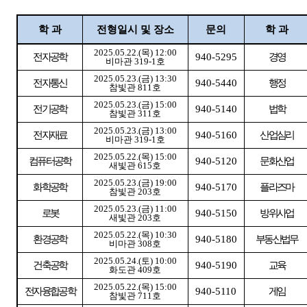
학 과
전형일시 및 장소
문의
학 과
2025.05.22.(
목
) 12:00
전자공학
940-5295
경영
비마관
319-1
호
2025.05.23.(
금
) 13:30
전자통신
940-5440
행정
참빛관
811
호
2025.05.23.(
금
) 15:00
전기공학
940-5140
법학
참빛관
311
호
2025.05.23.(
금
) 13:00
전자재료
940-5160
산업심리
비마관
319-1
호
2025.05.22.(
목
) 15:00
컴퓨터공학
940-5120
문화산업
새빛관
615
호
2025.05.23.(
금
) 19:00
화학공학
940-5170
플라즈마
참빛관
203
호
2025.05.23.(
금
) 11:00
로봇
940-5150
방위사업
새빛관
203
호
2025.05.22.(
목
) 10:30
환경공학
940-5180
부동산법무
비마관
308
호
2025.05.24.(
토
) 10:00
건축공학
940-5190
교육
화도관
409
호
2025.05.22.(
목
) 15:00
전자융합공학
940-5110
게임
참빛관
711
호