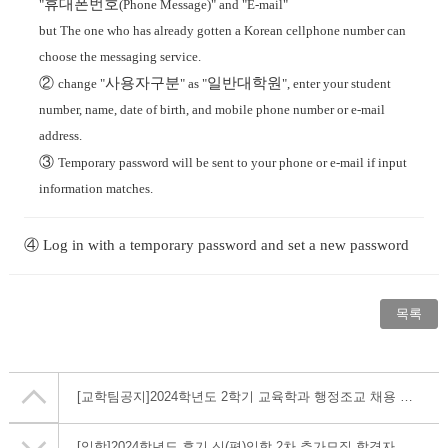
휴대폰번호
"
(Phone Message)" and "E-mail"
but The one who has already gotten a Korean cellphone number can
choose the messaging service.
②
사용자구분
일반대학원
change "
" as "
", enter your student
number, name, date of birth, and mobile phone number or e-mail
address.
③
Temporary password will be sent to your phone or e-mail if input
information matches.
④
Log in with a temporary password and set a new password
목록
[교학팀공지]
2024학년도 2학기 교육학과 행정조교 채용 안내
[입학]
2024학년도 후기 신(편)입학 2차 추가모집 합격자 발표 및 등록금 납부 안내