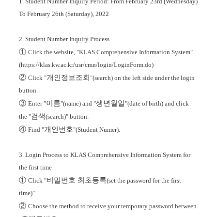
1. Student Number Inquiry Period: From February 23rd (Wednesday)
To February 26th (Saturday), 2022
2. Student Number Inquiry Process
①
Click the website, "KLAS Comprehensive Information System"
(https://klas.kw.ac.kr/usr/cmn/login/LoginForm.do)
②
개인정보조회
Click "
"(search) on the left side under the login
button
③
이름
생년월일
Enter "
"(name) and "
"(date of birth) and click
검색
the "
(search)" button.
④
개인번호
Find "
"(Student Numer).
3. Login Process to KLAS Comprehensive Information System for
the first time
①
비밀번호 최초등록
Click "
(set the password for the first
time)"
②
Choose the method to receive your temporary password between