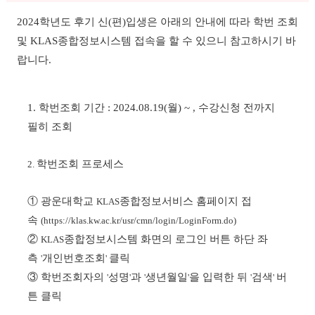
2024
학년도 후기 신
(
편
)
입생은 아래의 안내에 따라 학번 조회
및
KLAS
종합정보시스템 접속을 할 수 있으니 참고하시기 바
랍니다
.
1.
학번조회 기간
: 2024.08.19(월
) ~ ,
수강신청 전까지
필히 조회
학번조회 프로세스
2.
①
광운대학교
종합정보서비스 홈페이지 접
KLAS
속
(https://klas.kw.ac.kr/usr/cmn/login/LoginForm.do)
②
종합정보시스템 화면의 로그인 버튼 하단 좌
KLAS
측
개인번호조회
클릭
'
'
③
학번조회자의
성명
과
생년월일
을 입력한 뒤
검색
버
'
'
'
'
'
'
튼 클릭