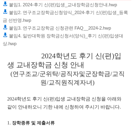
붙임1. 2024-후기 신(편)입생_교내장학금신청안내.hwp
붙임2. 연구조교장학금신청양식_2024-후기 신(편)입생_등록
금 선반영.hwp
붙임3. 연구조교장학금 신청관련 FAQ__2024-2.hwp
붙임4. 일반대학원 장학금신청서(양식)_후기 신(편)입생대
상.hwp
2024
학년도 후기 신
(
편
)
입
생 교내장학금 신청 안내
(
연구조교
/
군위탁
/
공직자및군장학금
/
교직
원
/
교직원직계자녀
)
2024
학년도 후기 신
(
편
)
입생 교내장학금 신청을 아래와
같이 안내하오니 기한 내에 신청하여 주시기 바랍니다
.
1.
장학종류 및 제출서류