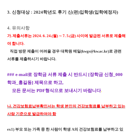
3.
신청대상
:
2024
학년도 후기 신
(
편
)
입학생
(
입학예정자
)
4.
유의사항
가
.
제출서류는
2024. 6. 24.(
월
)
∼
7. 5.(
금
)
사이에 발급된 서류로 제출해
야 합니다
.
직접 방문 제출이 어려울 경우 대학원 메일
(kwgs@kw.ac.kr)
로 관련
서류를 제출하시기 바랍니다
.
### e-mail
로 장학금 서류 제출 시 반드시
[
장학금 신청
_000
학과
_
홍길동
]
제목으로 하고
,
모든 문서는
PDF
형식으로 보내시기 바랍니다
.
나
.
건강보험료납부확인서는 학생 본인의 건강보험료를 납부하고 있는
사람 기준으로 발급하여야 함
ex1)
부모 또는 가족 중 한 사람이 학생
A
의 건강보험료를 납부하고 있