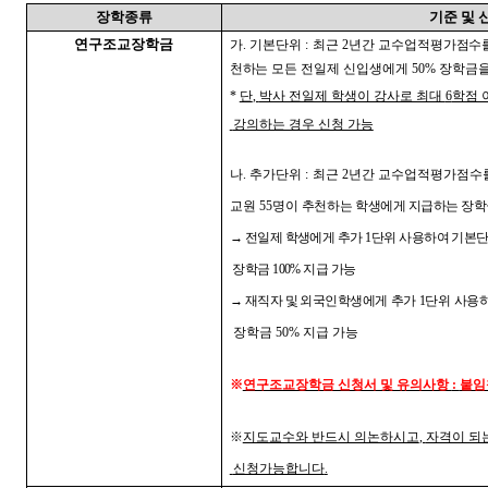
장학종류
기준 및
연구조교장학금
가
.
기본단위
:
최근
2
년간 교수업적평가점수
천하는 모든
전일제 신입생에게
50%
장학금을
*
단
,
박사 전일제 학생이 강사로 최대
6
학점 
강의하는 경우 신청 가능
나
.
추가단위
:
최근
2
년간 교수업적평가점수를
교원
55
명이
추천하는
학생에게 지급하는 장학
→
전일제 학생에게 추가
1
단위 사용하여 기본
장학금
100%
지급 가능
→
재직자 및 외국인학생에게
추가
1
단위 사용
장학금
50%
지급 가능
※
연구조교장학금 신청서 및 유의사항
:
붙임
※
지도교수와 반드시 의논하시고
,
자격이 되
신청가능합니다
.