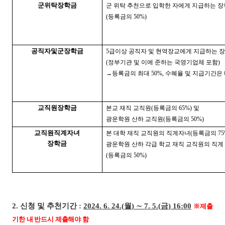
군위탁장학금
군 위탁 추천으로 입학한 자에게 지급하는 
(
등록금의
50%)
공직자및군장학금
5
급이상 공직자 및 현역장교에게 지급하는 
(
정부기관 및 이에 준하는 국영기업체 포함
)
→
등록금의 최대
50%,
수혜율 및 지급기간은
교직원장학금
본교 재직 교직원
(
등록금의
65%)
및
광운학원 산하 교직원
(
등록금의
50%)
교직원직계자녀
본 대학 재직 교직원의 직계자녀
(
등록금의
75
장학금
광운학원 산하 각급 학교 재직 교직원의 직계
(
등록금의
50%)
2.
신청 및 추천기간
:
2024. 6. 24.(
월
)
∼
7. 5.(
금
) 16:00
※
제출
기한 내 반드시 제출해야 함