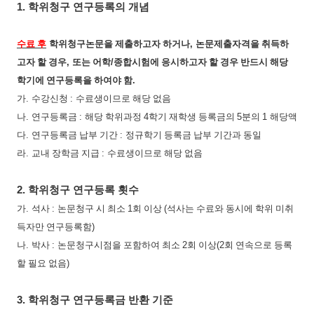
1.
학위청구 연구등록의 개념
수료 후
학위청구논문을 제출하고자 하거나
,
논문제출자격을 취득하
고자 할 경우
,
또는 어학
/
종합시험에 응시하고자 할 경우 반드시 해당
학기에 연구등록을 하여야 함
.
가
.
수강신청
:
수료생이므로 해당 없음
나
.
연구등록금
:
해당 학위과정
4
학기 재학생 등록금의
5
분의
1
해당액
다
.
연구등록금 납부 기간
:
정규학기 등록금 납부 기간과 동일
라
.
교내 장학금 지급
:
수료생이므로 해당 없음
2.
학위청구 연구등록 횟수
가
.
석사
:
논문청구 시 최소
1
회 이상
(
석사는 수료와 동시에 학위 미취
득자만 연구등록함
)
나
.
박사
:
논문청구시점을 포함하여 최소
2
회 이상
(2
회 연속으로 등록
할 필요 없음
)
3.
학위청구 연구등록금 반환 기준