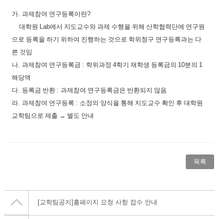
가
.
과제참여 연구등록이란
?
대학원
Lab
에서 지도교수와 과제 수행을 위해 산학협력단에 연구원
으로 등록을 하기 위하여 진행하는
것으로 학위청구 연구등록과는 다
른 것임
나
.
과제참여 연구등록금
:
학위과정
4
학기 재학생 등록금의
10
분의
1
해당액
다
.
등록금 반환
:
과제참여 연구등록금은 반환되지 않음
라
.
과제참여 연구등록
:
소정의 양식을 통해 지도교수 확인 후 대학원
교학팀으로 제출
→
별도 안내
목록
[교학팀공지]
홈페이지 요청 사항 접수 안내