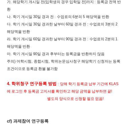
가
.
해당학기 개시일 전
(
입학생의 경우 입학일 전
)
까지
:
등록금 전액 반
환
나
.
학기 개시일
30
일 경과 전
:
수업료의
6
분의
5
해당액을 반환
다
.
학기 개시일
30
일 경과한 날부터
60
일 경과 전
:
수업료의
3
분의
2
해당액을 반환
라
.
학기 개시일
60
일 경과한 날부터
90
일 경과 전
:
수업료의
2
분의
1
해당액을 반환
마
.
학기 개시일
90
일 경과 후부터는 등록금을 반환하지 않음
주의
)
어학시험
,
종합시험
,
학위논문심사청구 해당학기 신청자는 등록
조건이므로 등록금 환불 불가함
4.
학위청구 연구등록 방법
:
당해 학기 등록금 납부 기간에
KLAS
에 로그인 후 등록금 고지서를
확인하고 해당 금액을 납부하면 끝
!
별도의 양식으로 신청할 필요 없음
!
cf)
과제참여 연구등록