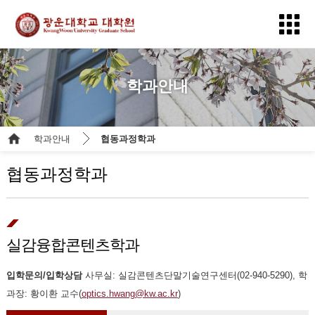
학과안내
학과안내
협동과정학과
협동과정학과
실감융합콘텐츠학과
입학문의/입학상담
사무실: 실감콘텐츠단말기술연구센터(02-940-5290), 학
과장: 황이환 교수(
optics.hwang@kw.ac.kr
)