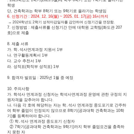
학생
단
,
건축학과는 학부
8
학기 또는
9
학기로 올라가는 학생임
6.
신청기간
: 2024. 12. 16(
월
) ~ 2025. 01. 17(금
) 16
시까지
→ 2024학년도 2학기 성적마감일자를 감안하여 신청기간을 연장함.
7.
신청방법
:
제출서류를 신청기간 안에 대학원 교학팀
(
화도관
207
호
)
으로 제출
8.
제출 서류
가
.
학
․
석사연계과정 지원서
1
부
나
.
연구활동계획서
1
부
다
.
교수 추천서
1
부
라
.
성적표
(
학적부 성적표
)
1
부
9.
합격자 발표일
: 2025
년
1
월 중 예정
10.
주의사항
가
.
학석사 연계과정 신청자는 학석사연계과정 운영에 관한 규정의 지
원자격을 갖추어야 합니다
.
나
.
다음 각 호에 해당하는 자는 학
․
석사 연계과정 중도포기로 간주하
여 학부 졸업이 인정되지 않으므로
8
학기
(
공과대학 건축학과는
10
학
기
)
를 등록하여야 합니다
.
①
학
․
석사 연계과정 중도포기 신청자
②
7
학기
(
공과대학 건축학과는
9
학기
)
까지 학부 졸업요건을 충족하
지 못한 자