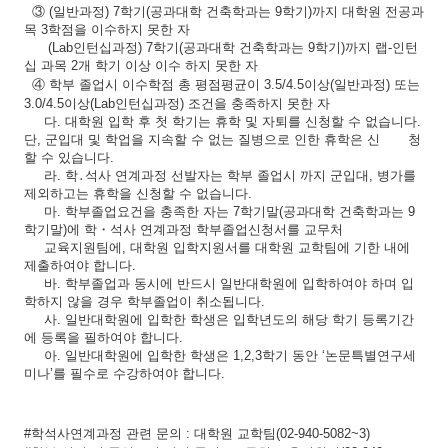
③
(
일반과정
)
7
학기
(
공과대학 건축학과는
9
학기
)
까지 대학원 전공과
목
3
학점을 이수하지 못한 자
(Lab
인턴십과정
)
7
학기
(
공과대학 건축학과는
9
학기
)
까지 랩
-
인턴
십 과목
2
개 학기 이상 이수 하지 못한 자
④
학부 졸업시 이수학점 총 평점평균이
3.5/4.5
이상
(
일반과정
)
또는
3.0/4.5
이상
(Lab
인턴십과정
)
조건을 충족하지 못한 자
다
.
대학원 입학 후 첫 학기는 휴학 및 자퇴를 신청할 수 없습니다
.
단
,
군입대 및 학업을 지속할 수 없는 질병으로 인한 휴학은 신 청
할 수 있습니다
.
라
.
학
․
석사 연계과정 선발자는 학부 졸업시 까지 군입대
,
병가를
제외하고는 휴학을 신청할 수 없습니다
.
마
.
학부졸업요건을 충족한 자는
7
학기말
(
공과대학 건축학과는
9
학기말
)
에 학
・
석사 연계과정 학부졸업신청서를 교무처
교육지원
팀에
,
대학원 입학지원서를 대학원 교학팀에 기한 내에
제출하여야 합니다
.
바
.
학부졸업과 동시에 반드시 일반대학원에 입학하여야 하며 입
학하지 않을 경우 학부졸업이 취소됩니다
.
사
.
일반대학원에 입학한 학생은 입학년도의 해당 학기 등록기간
에 등록을 필하여야 합니다
.
아
.
일반대학원에 입학한 학생은
1,2,3
학기 동안
‘
논문특별연구세
미나
’
를 필수로 수강하여야 합니다
.
#
학석사연계과정 관련 문의
:
대학원 교학팀
(02-940-5082~3)