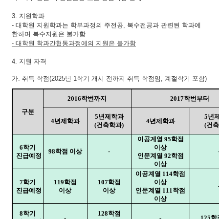
3.
지원학과
-
대학원 지원학과는 학부과정의 주전공
,
복수전공과 관련된 학과에
한하며 복수지원은 불가함
-
대학원 학과간협동과정에의 지원은 불가함
4.
지원 자격
가
.
취득 학점
(2025
년
1
학기 개시 전까지 취득 학점임
,
계절학기 포함
)
2016
학번까지
2017
학번부터
구분
5
년제학과
5
년
4
년제학과
4
년제학과
(
건축학과
)
(
건축
이공계열
95
학점
6
학기
이상
98
학점 이상
-
진급예정
인문계열
92
학점
이상
이공계열
114
학점
7
학기
119
학점
107
학점
이상
진급예정
이상
이상
인문계열
111
학점
이상
8
학기
128
학점
-
-
125
학