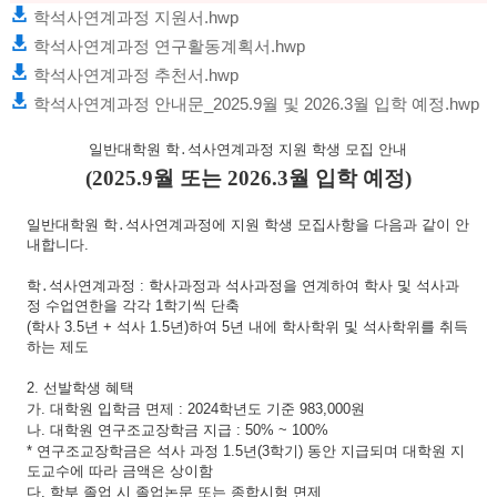
학석사연계과정 지원서.hwp
학석사연계과정 연구활동계획서.hwp
학석사연계과정 추천서.hwp
학석사연계과정 안내문_2025.9월 및 2026.3월 입학 예정.hwp
일반대학원 학
․
석사연계과정 지원 학생 모집 안내
(2025.9
월 또는
2026.3
월 입학 예정
)
일반대학원 학
․
석사연계과정에 지원 학생 모집사항을 다음과 같이 안
내합니다
.
학
․
석사연계과정
:
학사과정과 석사과정을 연계하여 학사 및 석사과
정 수업연한을 각각
1
학기씩 단축
(
학사
3.5
년
+
석사
1.5
년
)
하여
5
년 내에 학사학위 및 석사학위를 취득
하는 제도
2.
선발학생 혜택
가
.
대학원 입학금 면제
: 2024
학년도 기준
983,000
원
나
.
대학원 연구조교장학금 지급
: 50% ~ 100%
*
연구조교장학금은 석사 과정
1.5
년
(3
학기
)
동안 지급되며 대학원 지
도교수에 따라 금액은 상이함
다
.
학부 졸업 시 졸업논문 또는 종합시험 면제