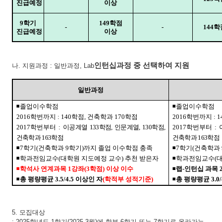
진급예정
이상
9
학기
149
학점
-
-
144
학
진급예정
이상
인턴십과정 중 선택하여 지원
나
.
지원과정
:
일반과정
, Lab
일반과정
◾
졸업이수학점
◾
졸업이수학점
2016
학번까지
: 140
학점
,
건축학과
170
학점
2016
학번까지
: 1
2017
학번부터
:
이공계열
133
학점
,
인문계열
, 130
학점
,
2017
학번부터
:
건축학과
163
학점
건축학과
163
학점
◾
7
학기
(
건축학과
9
학기
)
까지 졸업 이수학점 충족
◾
7
학기
(
건축학과
◾
학과전임교수
(
대학원 지도예정 교수
)
추천 받은자
◾
학과전임교수
(
대
◾
학석사 연계과목
1
강좌
(3
학점
)
이상 이수
◾
랩
-
인턴십 과목
◾
총 평량평균
3.5/4.5
이상인 자
(
학적부 성적기준
)
◾
총 평량평균
3.0/
5.
모집대상
: 2025
학년도
1
학기
(2025.3
월
)
에 학부
6
학기 또는
7
학기로 올라가는