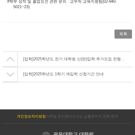
#
학부 성적 및 졸업요건 관련 문의
:
교무처 교육지원팀
(02-940-
5021~23)
목록
[입학]
2025학년도 전기 대학원 신(편)입학 추가모집 전형일시 및 장소 안내
[입학]
2025학년도 1학기 재입학 신청기간 안내
개인정보처리방침
이메일 문의
찾아오시는 길
홈페이지 관련 문의