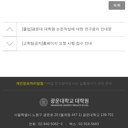
목록
[졸업]
광운대 대학원 논문작성에 대한 연구윤리 안내문
[교학팀공지]
홈페이지 요청 사항 접수 안내
개인정보처리방침
이메일 문의
찾아오시는 길
홈페이지 관련 문의
서울특별시 노원구 광운로 20 (월계동 447-1) 광운대학교 139-701
전화 : 02-940-5082~3
|
팩스 : 02-918-5683