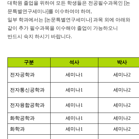
대학원 졸업을 위하여 모든 학생들은 전공필수과목인 [논
문특별연구세미나]를 이수하여야 하며,
일부 학과에서는 [논문특별연구세미나] 과목 외에
아래와
같이 추가 필수과목을 이수해야 졸업이 가능하오니
반드시 숙지 하시기 바랍니다.
구분
석사
박사
전자공학과
세미나
1
세미나
2
전자통신공학과
세미나
1
세미나
2
전자융합공학과
세미나
1
세미나
2
화학공학과
세미나
1
세미나
2
화학과
세미나
1
세미나
2