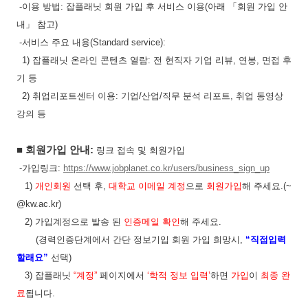
-
이용 방법
:
잡플래닛 회원 가입 후 서비스 이
용
(
아래
「
회원 가입 안
내
」
참고
)
-
서비스 주요 내용
(Standard service):
1)
잡플래닛 온라인 콘텐츠 열람
:
전 현직자 기업 리뷰
,
연봉
,
면접 후
기 등
2)
취업리포트센터 이용
:
기업
/
산업
/
직무 분석 리포트
,
취업 동영상
강의 등
■
회원가입 안내
:
링크 접속 및 회원가입
-가입링크:
https://www.jobplanet.co.kr/users/business_sign_up
1)
개인회원
선택 후
,
대학교 이메일 계정
으로
회원가입
해 주세요
.(~
@kw.ac.kr)
2)
가입계정으로 발송 된
인증메일 확인
해 주세요
.
(
경력인증단계에서 간단 정보기입 회원 가입 희망시
,
“
직접입력
할래요
”
선택
)
3)
잡플래닛
“
계정
”
페이지에서
‘
학적 정보 입력
’
하면
가입
이
최종 완
료
됩니다
.