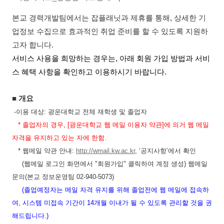
본교 경력개발팀에서는 잡플래닛과 제휴를 통해
,
상세한 기
업정보 수집으로 효과적인 취업 준비를 할 수 있도록 지원하
고자 합니다
.
서비스 사용을 희망하는 경우는
,
아래 회원 가입 방법과 서비
스 혜택 사항을 확인하고 이용하시기 바랍니다
.
■
개요
-
이용 대상
:
광운대학교 전체 재학생 및 졸업자
*
졸업자의 경우
, [
광운대학교 웹 메일 이용자 약관
]
에 의거 웹 메일
자격을 유지하고 있는 자에 한함
.
*
웹메일 약관 안내
:
http://wmail.kw.ac.kr
, ‘
공지사항
’
에서 확인
(웹메일 로그인 화면에서 "회원가입" 클릭하여 계정 생성) 웹메일
문의(본교 정보운영팀 02-940-5073)
(
졸업예정자는 메일 자격 유지를 위해 졸업전에 웹 메일에 접속하
여
,
시스템 미접속 기간이
14
개월 이내가 될 수 있도록 관리할 것을 권
해드립니다
.)