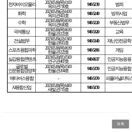
2023.05.18.(
목
) 11:00
전자바이오물리
940-5230
범죄
옥의관
710
호
2023.05.19.(
금
) 14:30
화학
940-5240
방위사업
옥의관
411
호
2023.05.18.(
목
) 10:30
수학
940-5220
부동산법무
옥의관
610
호
2023.05.18.(
목
) 16:30
국제통상
940-5320
교육
한울관
222
호
2023.05.19.(
금
) 13:00
건설법무
940-5340
재난안전공학
한울관
611
호
2023.05.18.(
목
) 16:30
스포츠융합과학
940-5206
게임
한울관
222
호
2023.05.20.(
토
) 15:00
실감융합콘텐츠
940-8637
인공지능응용
연구관
407
호
글로벌
2023.05.18.(
목
) 15:00
940-5370
인공지능융합
인문융합경영학
한울관
204
호
메타버스융합
-
940-5370
피플어낼리틱
2023.05.18.(
목
) 14:00
AI
융합산업
940-5150
새빛관
715
호
목록