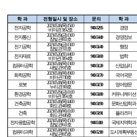
학 과
전형일시 및 장소
문의
학 과
2023.05.18.(
목
) 15:00
전자
공
학
940-5295
경영
비마관
319-2
호
2023.05.19.(
금
) 13:00
전자통신
940-5440
경영정보
참빛관
811
호
2023.05.19.(
금
) 13:00
전기공학
940-5140
행정
참빛관
311
호
2023.05.20.(
토
) 14:00
전자재료
940-5160
법학
비마관
319-4
호
2023.05.18.(
목
) 13:00
컴퓨터공학
940-5120
산업심리
새빛관
915
호
2023.05.18.(
목
) 19:00
화학공학
940-5170
국어국문
비마관
710
호
2023.05.18.(
목
) 10:30
로봇
940-5150
영어영문
누리관
306
호
2023.05.19.(
금
) 11:00
환경공학
940-5180
커뮤니케이션
비마관
319-1
호
2023.05.18.(
목
) 14:00
건축공학
940-5190
문화산업학과
화도관
409
호
2023.05.18.(
목
) 11:00
건축
940-5191
플라즈마
화도관
416
호
2023.05.18.(
목
) 15:30
전자융합공학
940-5110
국제지역학과
참빛관
611
호
2023.05.18.(
목
) 13:00
컴퓨터과학
940-5210
도시계획부동
새빛관
815
호