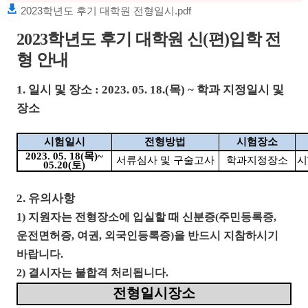
2023학년도 후기 대학원 전형일시.pdf
2023
학년도 후기 대학원 신
(
편
)
입학 전
형 안내
1.
일시 및 장소
: 2023. 05. 18.(
목
) ~
학과 지정일시 및
장소
시험일시
전형방법
시험장소
2023. 05. 18(
목
)~
서류심사 및 구술고사
학과지정장소
시
05.20(
토
)
2.
유의사항
1)
지원자는 전형장소에 입실할 때 신분증
(
주민등록증
,
운전면허증
,
여권
,
외국인등록증
)
을 반드시 지참하시기
바랍니다
.
2)
결시자는 불합격 처리됩니다
.
전형일시장소