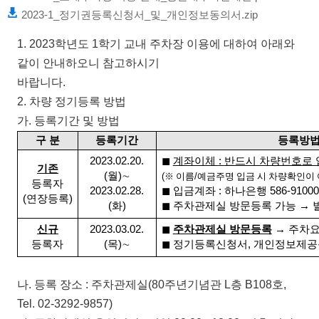
2023-1_정기권등록신청서_및_개인정보동의서.zip
1. 2023
학년도
1
학기 교내 주차장 이용에 대하여 아래와
같이 안내하오니 참고하시기
바랍니다
.
2.
차량 정기등록 방법
가
.
등록기간 및 방법
구 분
등록기간
등록방
2023.02.20.
◼
계좌이체
:
반드시 차량번호로
기존
(
월
)
∼
(
※
이름
/
예금주명 입금 시 차량확인이
등록자
2023.02.28.
◼
입금계좌
:
하나은행
586-9100
(
연장등록
)
(
화
)
◼
주차관제실 방문등록 가능
→
신규
2023.03.02.
◼
주차관제실 방문등록
→
주차요
등록자
(
목
)
∼
◼
정기등록신청서
,
개인정보제공
나
.
등록 장소
:
주차관제실
(80
주년기념관
L
층
B108
호
,
Tel. 02-3292-9857)