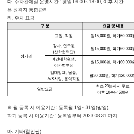
다
.
주차관제실 운영시간
:
평일
09:00
∼
18:00,
이후 시간
은 원격지 통합관리
라
.
주차 요금
구 분
요금 및 내용
교원
,
직원
월
15,000
원
,
학기
60,000
강사
,
연구원
월
15,000
원
,
학기
60,000
(
산학협력단
)
정기권
야간대학원생
,
월
15,000
원
,
학기
60,000
야간학부생
임대업체
,
납품
,
월
30,000
원
,
학기
120,000
A/S
차량
,
용역직원
최초
20
분까지 무료
,
일반요금
이후
10
분당
500
원
※
월 등록 시 이용기간
:
등록월
1
일
∼
31
일
(
말일
),
학기 등록 시 이용기간
:
등록일부터
2023.08.31.
까지
마
.
기타
(
할인권
)