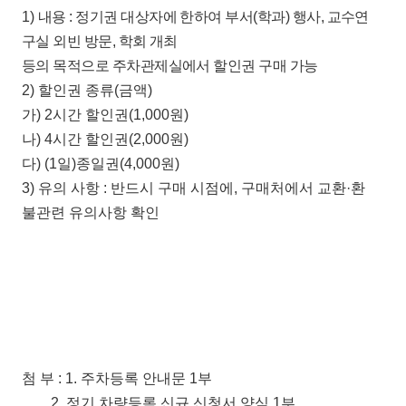
1)
내용
:
정기권 대상자에 한하여 부서
(
학과
)
행사
,
교수연
구실 외빈 방문
,
학회 개최
등의 목적으로 주차관제실에서 할인권 구매 가능
2)
할인권 종류
(
금액
)
가
) 2
시간 할인권
(1,000
원
)
나
) 4
시간 할인권
(2,000
원
)
다
) (1
일
)
종일권
(4,000
원
)
3)
유의 사항
:
반드시 구매 시점에
,
구매처에서 교환
·
환
불관련 유의사항 확인
첨 부
:
1.
주차등록 안내문
1
부
2.
정기 차량등록 신규 신청서 양식
1
부