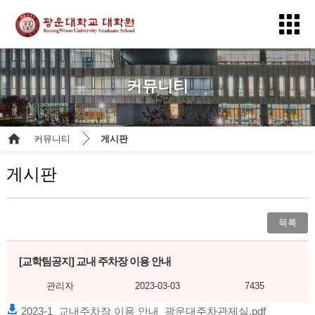
커뮤니티
커뮤니티
게시판
게시판
목록
[교학팀공지]
교내 주차장 이용 안내
관리자
2023-03-03
7435
2023-1_교내주차장 이용 안내_광운대주차관제실.pdf